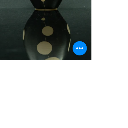
Opleiding
Kunststichting "De Kweekelinghe"
docent Willy Langmans